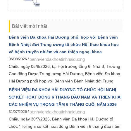
Bài viết mới nhất
Bệnh viện Đa khoa Hải Dương phối hợp với Bệnh viện
Bệnh Nhiệt đới Trung ương tổ chức Hội thảo khoa học
về bệnh truyền nhiễm và can thiệp ngoại khoa
benhviendakhoatinhhaiduong
06/08/2026 /
Chiều ngày 05/8/2026, tại Hội trường tầng 6, Nhà B, Trường
Cao đẳng Dược Trung ương Hải Dương, Bệnh viện Đa khoa
Hải Dương phối hợp với Bệnh viện Bệnh Nhiệt đới Trung
ương tổ chức Hội thảo khoa học chuyên đề “Bệnh truyền
BỆNH VIỆN ĐA KHOA HẢI DƯƠNG TỔ CHỨC HỘI NGHỊ
nhiễm và can thiệp ngoại khoa”. Đây là hoạt động chuyên
SƠ KẾT HOẠT ĐỘNG 6 THÁNG ĐẦU NĂM VÀ TRIỂN KHAI
môn có ý nghĩa thiết thực, hướng tới kỷ niệm 120 năm thành
CÁC NHIỆM VỤ TRỌNG TÂM 6 THÁNG CUỐI NĂM 2026
lập Bệnh viện Đa khoa Hải Dương và Hội nghị khoa học toàn
benhviendakhoatinhhaiduong
31/07/2026 /
quốc về bệnh truyền nhiễm và can thiệp năm 2026.
Chiều ngày 30/7/2026, Bệnh viện Đa khoa Hải Dương tổ
chức “Hội nghị sơ kết hoạt động Bệnh viện 6 tháng đầu năm