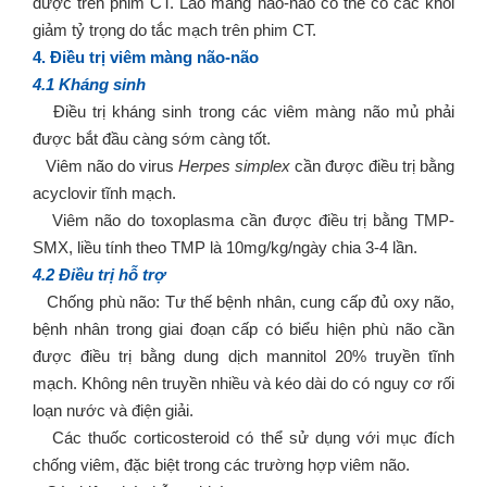
được trên phim CT. Lao màng não-não có thể có các khối
giảm tỷ trọng do tắc mạch trên phim CT.
4. Điều trị viêm màng não-não
4.1 Kháng sinh
Điều trị kháng sinh trong các viêm màng não mủ phải
được bắt đầu càng sớm càng tốt.
Viêm não do virus
Herpes simplex
cần được điều trị bằng
acyclovir tĩnh mạch.
Viêm não do toxoplasma cần được điều trị bằng TMP-
SMX, liều tính theo TMP là 10mg/kg/ngày chia 3-4 lần.
4.2 Điều trị hỗ trợ
Chống phù não: Tư thế bệnh nhân, cung cấp đủ oxy não,
bệnh nhân trong giai đoạn cấp có biểu hiện phù não cần
được điều trị bằng dung dịch mannitol 20% truyền tĩnh
mạch. Không nên truyền nhiều và kéo dài do có nguy cơ rối
loạn nước và điện giải.
Các thuốc corticosteroid có thể sử dụng với mục đích
chống viêm, đặc biệt trong các trường hợp viêm não.