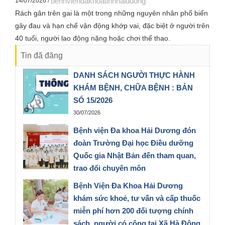
benhviendakhoatinhhaiduong
14/07/2026 /
VNeID, do Bộ Y tế tổ chức và được Sở Y tế Hải Phòng triển
Rách gân trên gai là một trong những nguyên nhân phổ biến
khai đến các đơn vị trong toàn ngành. Hội nghị được kết nối
gây đau và hạn chế vận động khớp vai, đặc biệt ở người trên
trực tuyến từ Bộ Y tế tới các địa phương trên cả nước.
40 tuổi, người lao động nặng hoặc chơi thể thao.
Tin đã đăng
DANH SÁCH NGƯỜI THỰC HÀNH
KHÁM BỆNH, CHỮA BỆNH : BẢN
SỐ 15/2026
30/07/2026
Bệnh viện Đa khoa Hải Dương đón
đoàn Trường Đại học Điều dưỡng
Quốc gia Nhật Bản đến tham quan,
trao đổi chuyên môn
28/07/2026
Bệnh Viện Đa Khoa Hải Dương
khám sức khoẻ, tư vấn và cấp thuốc
miễn phí hơn 200 đối tượng chính
sách, người có công tại Xã Hà Đông