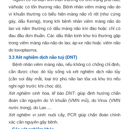
và/hoặc có tổn thương não. Bệnh nhân viêm màng não do
vi khuẩn thường có biểu hiện màng não rõ rệt (như cứng
gáy, dấu Kernig), trong khi bệnh nhân viêm màng não do
lao và nấm thường có dấu màng não kín đáo hoặc chỉ có
đau đầu đơn thuần. Các dấu thần kinh khư trú thường gặp
trong viêm màng não-não do lao, áp-xe não hoặc viêm não
do toxoplasma.
3.3 Xét nghiệm dịch não tuỷ (DNT)
Bệnh nhân viêm màng não, nếu không có chống chỉ định,
cần được chọc dò tủy sống và xét nghiệm dịch não tủy
(cần soi đáy mắt, loại trừ phù não lan tỏa và khu trú nếu
nghi ngờ trước khi chọc dò).
Xét nghiệm sinh hóa
,
tế bào DNT
: giúp định hướng chẩn
đoán căn nguyên do Vi khuẩn (VMN mủ), do Virus (VMN
nước trong), do Lao …
Xét nghiệm vi sinh
: nuôi cấy, PCR giúp chẩn đoán chính
xác căn nguyên gây bệnh.