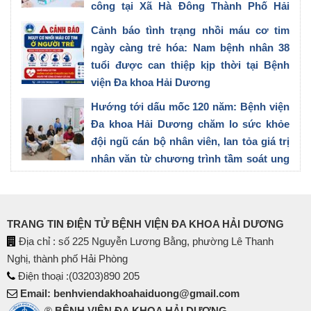
công tại Xã Hà Đông Thành Phố Hải
Phòng
Cảnh báo tình trạng nhồi máu cơ tim
27/07/2026
ngày càng trẻ hóa: Nam bệnh nhân 38
tuổi được can thiệp kịp thời tại Bệnh
viện Đa khoa Hải Dương
23/07/2026
Hướng tới dấu mốc 120 năm: Bệnh viện
Đa khoa Hải Dương chăm lo sức khỏe
đội ngũ cán bộ nhân viên, lan tỏa giá trị
nhân văn từ chương trình tầm soát ung
thư vú
21/07/2026
TRANG TIN ĐIỆN TỬ BỆNH VIỆN ĐA KHOA HẢI DƯƠNG
Địa chỉ : số 225 Nguyễn Lương Bằng, phường Lê Thanh
Nghị, thành phố Hải Phòng
Điện thoại :(03203)890 205
Email: benhviendakhoahaiduong@gmail.com
®
BỆNH VIỆN ĐA KHOA HẢI DƯƠNG