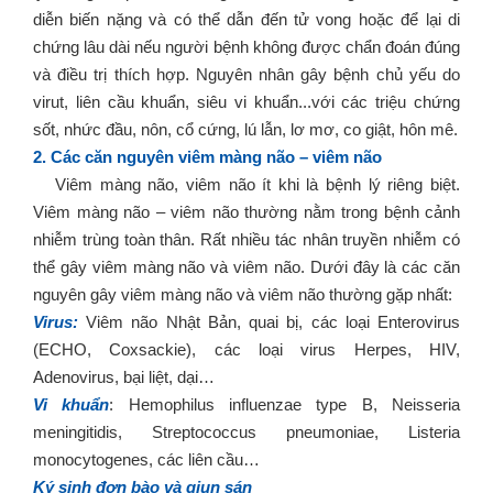
diễn biến nặng và có thể dẫn đến tử vong hoặc để lại di
chứng lâu dài nếu người bệnh không được chẩn đoán đúng
và điều trị thích hợp. Nguyên nhân gây bệnh chủ yếu do
virut, liên cầu khuẩn, siêu vi khuẩn...với các triệu chứng
sốt, nhức đầu, nôn, cổ cứng, lú lẫn, lơ mơ, co giật, hôn mê.
2.
Các căn nguyên viêm màng não – viêm não
Viêm màng não, viêm não ít khi là bệnh lý riêng biệt.
Viêm màng não – viêm não thường nằm trong bệnh cảnh
nhiễm trùng toàn thân. Rất nhiều tác nhân truyền nhiễm có
thể gây viêm màng não và viêm não. Dưới đây là các căn
nguyên gây viêm màng não và viêm não thường gặp nhất:
Virus:
Viêm não Nhật Bản, quai bị, các loại Enterovirus
(ECHO, Coxsackie), các loại virus Herpes, HIV,
Adenovirus, bại liệt, dại…
Vi khuẩn
: Hemophilus influenzae type B, Neisseria
meningitidis, Streptococcus pneumoniae, Listeria
monocytogenes, các liên cầu…
Ký sinh đơn bào và giun sán