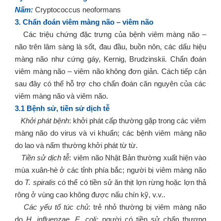
Nấm:
Cryptococcus neoformans
3. Chẩn đoán viêm màng não – viêm não
Các triệu chứng đặc trưng của bệnh viêm màng não –
não trên lâm sàng là sốt, đau đầu, buồn nôn, các dấu hiệu
màng não như cứng gáy, Kernig, Brudzinskii. Chẩn đoán
viêm màng não – viêm não không đơn giản. Cách tiếp cận
sau đây có thể hỗ trợ cho chẩn đoán căn nguyên của các
viêm màng não và viêm não.
3.1 Bệnh sử, tiền sử dịch tễ
Khởi phát bệnh
: khởi phát cấp thường gặp trong các viêm
màng não do virus và vi khuẩn; các bệnh viêm màng não
do lao và nấm thường khởi phát từ từ.
Tiền sử dịch tễ
: viêm não Nhật Bản thường xuất hiện vào
mùa xuân-hè ở các tỉnh phía bắc; người bị viêm màng não
do
T. spiralis
có thể có tiền sử ăn thịt lợn rừng hoặc lợn thả
rông ở vùng cao không được nấu chín kỹ, v.v..
Các yếu tố túc chủ
: trẻ nhỏ thường bị viêm màng não
do
H. influenzae, E. coli;
người có tiền sử chấn thương