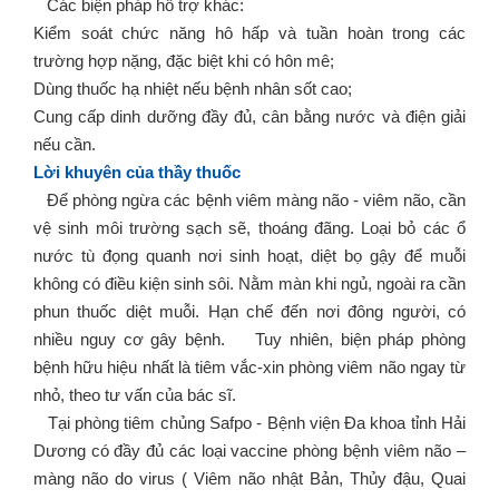
Các biện pháp hỗ trợ khác:
Kiểm soát chức năng hô hấp và tuần hoàn trong các
trường hợp nặng, đặc biệt khi có hôn mê;
Dùng thuốc hạ nhiệt nếu bệnh nhân sốt cao;
Cung cấp dinh dưỡng đầy đủ, cân bằng nước và điện giải
nếu cần.
Lời khuyên của thầy thuốc
Để phòng ngừa các bệnh viêm màng não - viêm não, cần
vệ sinh môi trường sạch sẽ, thoáng đãng. Loại bỏ các ổ
nước tù đọng quanh nơi sinh hoạt, diệt bọ gậy để muỗi
không có điều kiện sinh sôi. Nằm màn khi ngủ, ngoài ra cần
phun thuốc diệt muỗi. Hạn chế đến nơi đông người, có
nhiều nguy cơ gây bệnh. Tuy nhiên, biện pháp phòng
bệnh hữu hiệu nhất là tiêm vắc-xin phòng viêm não ngay từ
nhỏ, theo tư vấn của bác sĩ.
Tại phòng tiêm chủng Safpo - Bệnh viện Đa khoa tỉnh Hải
Dương có đầy đủ các loại vaccine phòng bệnh viêm não –
màng não do virus ( Viêm não nhật Bản, Thủy đậu, Quai