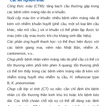
Các xét nghiệm khác
Công thức máu
(CTM): tăng bạch cầu thường gặp trong
các bệnh viêm màng não do vi khuẩn.
Nuôi cấy máu tìm vi khuẩn
: nhiều bệnh viêm màng não đi
kèm với nhiễm khuẩn huyết (phế cầu, một số loại liên cầu
khác, não mô cầu..) và vi khuẩn có thể phân lập được từ
máu (nên cấy máu trước khi cho kháng sinh đặc hiệu).
Các phản ứng huyết thanh học
: có thể thực hiện được với
các bệnh giang mai, viêm não Nhật Bản, nhiễm
A.
cantonensis,
v.v..
Chụp phổi
: bệnh nhân viêm màng não do phế cầu có thể có
tổn thương viêm phổi trên phim X-quang; tổn thương phổi
có thể tìm thấy trong các bệnh viêm màng não đi kèm với
nhiễm trùng huyết như nhiễm tụ cầu,
H. influenzae
type
B,
K. pneumoniae.
Chụp cắt lớp vi tính (CT) sọ não
: cần chỉ định khi bệnh
nhân có tổn thương thần kinh khu trú hoặc khi bệnh kéo
dài. Các khối choán chỗ nội sọ có thể dễ dàng xác định