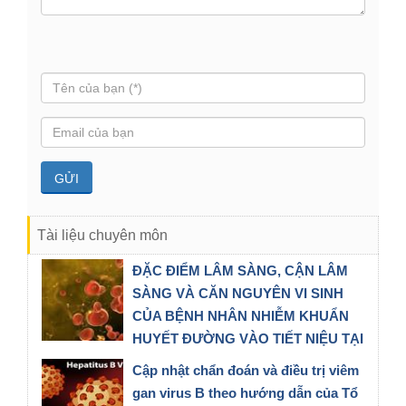
Tài liệu chuyên môn
ĐẶC ĐIỂM LÂM SÀNG, CẬN LÂM
SÀNG VÀ CĂN NGUYÊN VI SINH
CỦA BỆNH NHÂN NHIỄM KHUẨN
HUYẾT ĐƯỜNG VÀO TIẾT NIỆU TẠI
KHOA NGOẠI IV BỆNH VIỆN ĐA
Cập nhật chẩn đoán và điều trị viêm
KHOA HẢI DƯƠNG
gan virus B theo hướng dẫn của Tổ