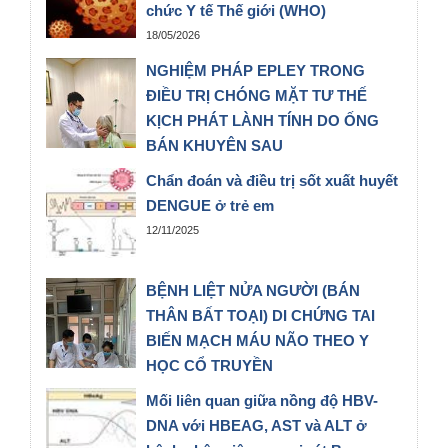
13/07/2026
chức Y tế Thế giới (WHO)
18/05/2026
NGHIỆM PHÁP EPLEY TRONG
ĐIỀU TRỊ CHÓNG MẶT TƯ THẾ
KỊCH PHÁT LÀNH TÍNH DO ỐNG
BÁN KHUYÊN SAU
16/03/2026
Chẩn đoán và điều trị sốt xuất huyết
DENGUE ở trẻ em
12/11/2025
BỆNH LIỆT NỬA NGƯỜI (BÁN
THÂN BẤT TOẠI) DI CHỨNG TAI
BIẾN MẠCH MÁU NÃO THEO Y
HỌC CỔ TRUYỀN
10/11/2025
Mối liên quan giữa nồng độ HBV-
DNA với HBEAG, AST và ALT ở