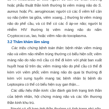
hoặc phẫu thuật thần kinh thường bị viêm màng não do
S.
aureus
hoặc
Ps. aeruginosae;
người có các ổ viêm kế cận
sọ não (viêm tai giữa, viêm xoang...) thường bị viêm màng
não do phế cầu, và có thể có các ổ áp-xe não; người bị
nhiễm HIV thường bị viêm màng não do nấm
Cryptococcus, lao, hoặc viêm não do toxoplasma.
3.2 Thăm khám lâm sàng
Các triệu chứng bệnh toàn thân
: bệnh nhân viêm màng
não và viêm não nhiễm trùng thường có biểu hiện sốt; viêm
màng não do não mô cầu có thể đi kèm với phát ban xuất
huyết hoại tử trên da; viêm màng não do phế cầu có thể đi
kèm với viêm phổi; viêm màng não do quai bị thường đi
kèm với sưng tuyến mang tai; bệnh nhân bị bệnh do
Leptospira có thể có biểu hiện suy gan thận…
Các dấu hiệu thần kinh:
cần đánh giá tình trạng tinh thần
của bệnh nhân, hội chứng màng não và các tổn thương
thần kinh khu trú.
Người có rối loạn tinh thần thường có tình trạng phù não,