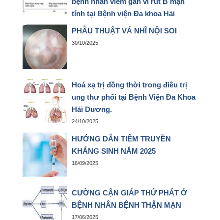
bệnh nhân viêm gan vi rút B mạn
tính tại Bệnh viện Đa khoa Hải
Dương năm 2024
PHẪU THUẬT VÁ NHĨ NỘI SOI
05/11/2025
30/10/2025
Hoá xạ trị đồng thời trong điều trị
ung thư phổi tại Bệnh Viện Đa Khoa
Hải Dương.
24/10/2025
HƯỚNG DẪN TIÊM TRUYỀN
KHÁNG SINH NĂM 2025
16/09/2025
CƯỜNG CẬN GIÁP THỨ PHÁT Ở
BỆNH NHÂN BỆNH THẬN MẠN
17/06/2025