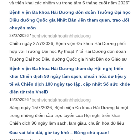
và triển khai các nhiệm vụ trọng tâm 6 tháng cuối năm 2026”
nhằm đánh giá toàn diện kết quả thực hiện nhiệm vụ trong 6
Bệnh viện Đa khoa Hải Dương đón đoàn Trường Đại học
tháng đầu năm, đồng thời xác định các giải pháp trọng tâm
Điều dưỡng Quốc gia Nhật Bản đến tham quan, trao đổi
để hoàn thành và phấn đấu hoàn thành vượt mức các chỉ
chuyên môn
tiêu kế hoạch năm 2026.
benhviendakhoatinhhaiduong
28/07/2026 /
Chiều ngày 27/7/2026, Bệnh viện Đa khoa Hải Dương phối
hợp với Trường Đại học Kỹ thuật Y tế Hải Dương đón đoàn
Trường Đại học Điều dưỡng Quốc gia Nhật Bản do Giáo sư
Kyoko Sudo làm Trưởng đoàn cùng các giảng viên, sinh viên
Bệnh viện Đa khoa Hải Dương tham dự Hội nghị triển
đến tham quan, trao đổi chuyên môn về công tác điều dưỡng
khai Chiến dịch 90 ngày làm sạch, chuẩn hóa dữ liệu y
và chăm sóc người bệnh.
tế và Chiến dịch 100 ngày tạo lập, cập nhật Sổ sức khỏe
điện tử trên VneID
benhviendakhoatinhhaiduong
15/07/2026 /
Sáng ngày 15/7/2026, Bệnh viện Đa khoa Hải Dương là một
trong những điểm cầu trực tuyến của Hội nghị triển khai
Chiến dịch 90 ngày làm sạch, làm giàu, chuẩn hóa dữ liệu
của 12 cơ sở dữ liệu chuyên ngành y tế và Chiến dịch 100
Đau vai kéo dài, giơ tay khó – Đừng chủ quan!
ngày tạo lập, cập nhật Sổ sức khỏe điện tử trên ứng dụng