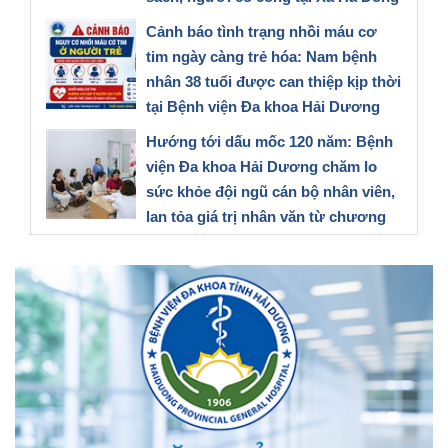
Thành Phố Hải Phòng
Cảnh báo tình trạng nhồi máu cơ
27/07/2026
tim ngày càng trẻ hóa: Nam bệnh
nhân 38 tuổi được can thiệp kịp thời
tại Bệnh viện Đa khoa Hải Dương
23/07/2026
Hướng tới dấu mốc 120 năm: Bệnh
viện Đa khoa Hải Dương chăm lo
sức khỏe đội ngũ cán bộ nhân viên,
lan tỏa giá trị nhân văn từ chương
trình tầm soát ung thư vú
21/07/2026