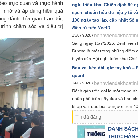
deo trực quan và thực hành
Kyoko Sudo làm Trưởng đoàn cùn
nghị triển khai Chiến dịch 90 
hi nhớ và áp dụng hiệu quả
viên, sinh viên đến tham quan, tr
sạch, chuẩn hóa dữ liệu y tế v
ng dành thời gian trao đổi,
môn về công tác điều dưỡng và 
100 ngày tạo lập, cập nhật Sổ 
 trình chăm sóc và điều trị
người bệnh.
điện tử trên VneID
benhviendakhoatin
15/07/2026 /
Sáng ngày 15/7/2026, Bệnh viện 
Dương là một trong những điểm c
tuyến của Hội nghị triển khai Chi
ngày làm sạch, làm giàu, chuẩn h
Đau vai kéo dài, giơ tay khó –
của 12 cơ sở dữ liệu chuyên ngàn
quan!
Chiến dịch 100 ngày tạo lập, cập
benhviendakhoatin
14/07/2026 /
khỏe điện tử trên ứng dụng VNeID
Rách gân trên gai là một trong 
tổ chức và được Sở Y tế Hải Phòn
nhân phổ biến gây đau và hạn ch
đến các đơn vị trong toàn ngành.
khớp vai, đặc biệt ở người trên 40
được kết nối trực tuyến từ Bộ Y tế
lao động nặng hoặc chơi thể thao
Tin đã đăng
phương trên cả nước.
DANH SÁC
THỰC HÀN