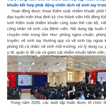
khuẩn kết hợp phát động chiến dịch vệ sinh tay tron
Hoạt động được khoa Kiểm soát nhiễm khuẩn phối h
đạo tuyến triển khai định kỳ cho thành viên Hội đồng 
lưới Kiểm soát nhiễm khuẩn cùng toàn thể cán bộ, vi
công nhân vệ sinh của Bệnh viện. Nội dung tập huấn t
chuyên môn trọng tâm như: phòng ngừa chuẩn, phòn
truyền; vệ sinh tay thường quy và vệ sinh tay ngoại
phòng hộ cá nhân; vệ sinh môi trường; xử lý dụng cụ; p
y tế; quản lý đồ vải và giám sát nhiễm khuẩn bệnh viện.
Trong năm 2026, các buổi tập huấn được tổ chức th