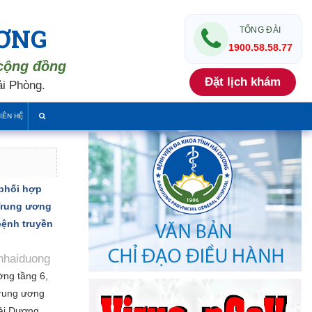
ƯƠNG
TỔNG ĐÀI
1900.58.58.77
 cộng đồng
Đặt lịch khám
i Phòng.
IÊN HỆ
phối hợp
 Trung ương
bệnh truyền
hhaiduong
ờng tầng 6,
rung ương
ải Dương