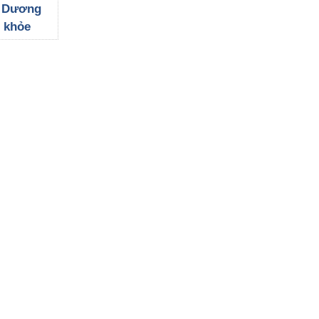
a Hải
i Dương
 khỏe
 bộ nhân
 giá trị
ừ chương
át ung