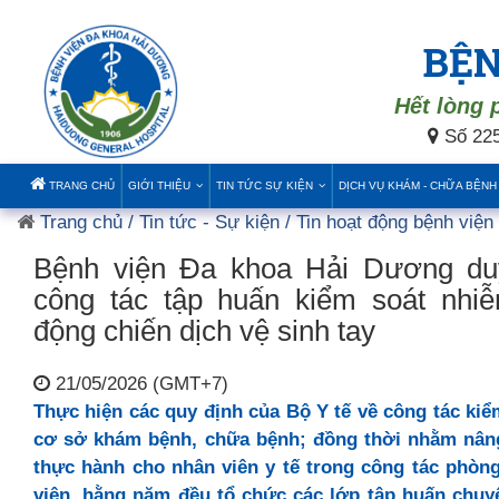
BỆN
Hết lòng 
Số 225
TRANG CHỦ
GIỚI THIỆU
TIN TỨC SỰ KIỆN
DỊCH VỤ KHÁM - CHỮA BỆNH
Trang chủ
/ Tin tức - Sự kiện
/ Tin hoạt động bệnh viện
Bệnh viện Đa khoa Hải Dương duy
công tác tập huấn kiểm soát nhi
động chiến dịch vệ sinh tay
21/05/2026 (GMT+7)
Thực hiện các quy định của Bộ Y tế về công tác ki
cơ sở khám bệnh, chữa bệnh; đồng thời nhằm nâng
thực hành cho nhân viên y tế trong công tác phò
viện, hằng năm đều tổ chức các lớp tập huấn chuy