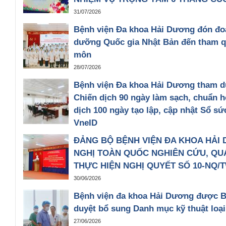
31/07/2026
Bệnh viện Đa khoa Hải Dương đón đo
dưỡng Quốc gia Nhật Bản đến tham qu
môn
28/07/2026
Bệnh viện Đa khoa Hải Dương tham dự
Chiến dịch 90 ngày làm sạch, chuẩn hó
dịch 100 ngày tạo lập, cập nhật Sổ sứ
VneID
15/07/2026
ĐẢNG BỘ BỆNH VIỆN ĐA KHOA HẢI 
NGHỊ TOÀN QUỐC NGHIÊN CỨU, QUÁ
THỰC HIỆN NGHỊ QUYẾT SỐ 10-NQ/T
30/06/2026
Bệnh viện đa khoa Hải Dương được B
duyệt bổ sung Danh mục kỹ thuật loại
27/06/2026