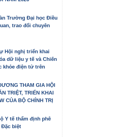
àn Trường Đại học Điều
an, trao đổi chuyên
 Hội nghị triển khai
a dữ liệu y tế và Chiến
c khỏe điện tử trên
DƯƠNG THAM GIA HỘI
N TRIỆT, TRIỂN KHAI
W CỦA BỘ CHÍNH TRỊ
ộ Y tế thẩm định phê
 Đặc biệt