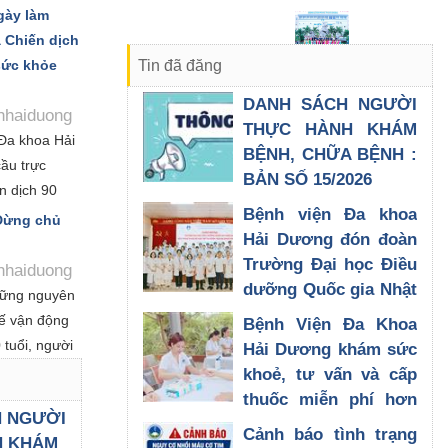
g các giảng
ngày làm
ao đổi chuyên
à Chiến dịch
chăm sóc
Tin đã đăng
sức khỏe
DANH SÁCH NGƯỜI
hhaiduong
THỰC HÀNH KHÁM
Đa khoa Hải
BỆNH, CHỮA BỆNH :
ầu trực
BẢN SỐ 15/2026
ến dịch 90
30/07/2026
Bệnh viện Đa khoa
óa dữ liệu
 Đừng chủ
Hải Dương đón đoàn
h y tế và
Trường Đại học Điều
 nhật Sổ sức
hhaiduong
dưỡng Quốc gia Nhật
, do Bộ Y tế
những nguyên
Bản đến tham quan,
g triển khai
ế vận động
Bệnh Viện Đa Khoa
trao đổi chuyên môn
 Hội nghị
 tuổi, người
Hải Dương khám sức
 tới các địa
28/07/2026
.
khoẻ, tư vấn và cấp
thuốc miễn phí hơn
H NGƯỜI
200 đối tượng chính
Cảnh báo tình trạng
H KHÁM