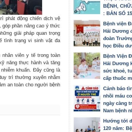
BỆNH, CHỮ
: BẢN SỐ 15
ì phát động chiến dịch vệ
30/07/2026
Bệnh viện Đ
, góp phần nâng cao ý thức
Hải Dương 
những giải pháp quan trọng
đoàn Trườn
tình trạng vi sinh vật đa
học Điều d
Quốc gia Nh
nhân viên y tế trong toàn
Bệnh Viện 
đến tham qu
 kỹ năng thực hành và tăng
Hải Dương 
đổi chuyên
t nhiễm khuẩn. Đây cũng là
sức khoẻ, t
28/07/2026
duy trì thường xuyên nhằm
cấp thuốc m
ảm an toàn cho người bệnh
hơn 200 đối
Cảnh báo tì
chính sách,
nhồi máu cơ
có công tại
ngày càng t
Đông Thành
Nam bệnh n
Phòng
tuổi được c
Hướng tới 
27/07/2026
kịp thời tại
120 năm: Bệ