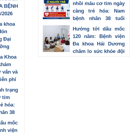
sách, người có công
nhồi máu cơ tim ngày
A BỆNH
tại Xã Hà Đông Thành
càng trẻ hóa: Nam
/2026
Phố Hải Phòng
bệnh nhân 38 tuổi
27/07/2026
a khoa
được can thiệp kịp
Hướng tới dấu mốc
đón
thời tại Bệnh viện Đa
120 năm: Bệnh viện
g Đại
khoa Hải Dương
Đa khoa Hải Dương
ưỡng
23/07/2026
chăm lo sức khỏe đội
ật Bản
Đa Khoa
ngũ cán bộ nhân
an, trao
khám
viên, lan tỏa giá trị
 môn
ư vấn và
nhân văn từ chương
iễn phí
trình tầm soát ung
 tượng
thư vú
nh trạng
 người
21/07/2026
 tim
 Xã Hà
rẻ hóa:
 Phố Hải
hân 38
an thiệp
dấu mốc
 Bệnh
nh viện