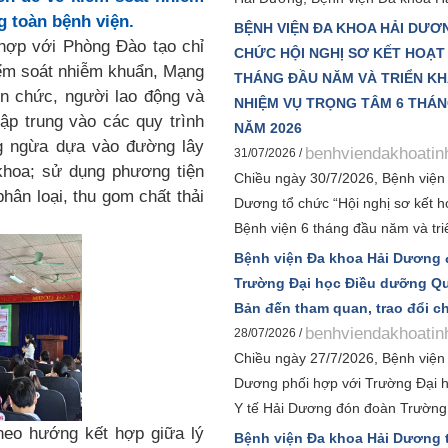
g toàn bệnh viện.
phối hợp với Bệnh viện Bệnh Nhiệ
BỆNH VIỆN ĐA KHOA HẢI DƯƠ
ợp với Phòng Đào tạo chỉ
ương tổ chức Hội thảo khoa học 
CHỨC HỘI NGHỊ SƠ KẾT HOẠT
Kiểm soát nhiễm khuẩn, Mạng
“Bệnh truyền nhiễm và can thiệp 
THÁNG ĐẦU NĂM VÀ TRIỂN KH
ên chức, người lao động và
Đây là hoạt động chuyên môn có ý
NHIỆM VỤ TRỌNG TÂM 6 THÁN
ập trung vào các quy trình
thực, hướng tới kỷ niệm 120 năm 
NĂM 2026
g ngừa dựa vào đường lây
Bệnh viện Đa khoa Hải Dương và 
benhviendakhoatin
31/07/2026 /
 khoa; sử dụng phương tiện
khoa học toàn quốc về bệnh truy
Chiều ngày 30/7/2026, Bệnh viện
hân loại, thu gom chất thải
can thiệp năm 2026.
Dương tổ chức “Hội nghị sơ kết h
Bệnh viện 6 tháng đầu năm và tri
nhiệm vụ trọng tâm 6 tháng cuối
Bệnh viện Đa khoa Hải Dương
nhằm đánh giá toàn diện kết quả 
Trường Đại học Điều dưỡng Qu
nhiệm vụ trong 6 tháng đầu năm,
Bản đến tham quan, trao đổi 
xác định các giải pháp trọng tâm
benhviendakhoatin
28/07/2026 /
thành và phấn đấu hoàn thành v
Chiều ngày 27/7/2026, Bệnh viện
chỉ tiêu kế hoạch năm 2026.
Dương phối hợp với Trường Đại h
Y tế Hải Dương đón đoàn Trường
eo hướng kết hợp giữa lý
Điều dưỡng Quốc gia Nhật Bản d
Bệnh viện Đa khoa Hải Dương 