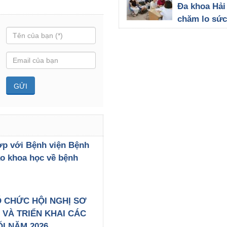
viện Đa kho
Đa khoa Hả
Dương
chăm lo sức
23/07/2026
đội ngũ cán
viên, lan tỏa
nhân văn t
trình tầm so
thư vú
21/07/2026
ợp với Bệnh viện Bệnh
ảo khoa học về bệnh
 CHỨC HỘI NGHỊ SƠ
VÀ TRIỂN KHAI CÁC
I NĂM 2026