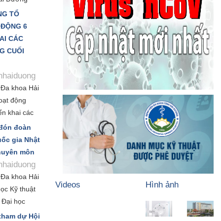
t đới Trung
NG TỔ
chuyên đề
 ĐỘNG 6
ngoại khoa”.
AI CÁC
 nghĩa thiết
G CUỐI
thành lập
Hội nghị
hhaiduong
ền nhiễm và
 Đa khoa Hải
oạt động
ển khai các
 năm 2026”
 đón đoàn
thực hiện
ốc gia Nhật
 đồng thời
chuyên môn
 để hoàn
hhaiduong
ượt mức các
 Đa khoa Hải
Videos
Hình ảnh
ọc Kỹ thuật
Ảnh CBCNV
Trang thiết bị
 Đại học
o Giáo sư
Tập thể
CBCNV
tham dự Hội