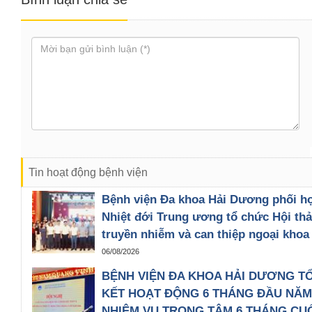
Tin hoạt động bệnh viện
Bệnh viện Đa khoa Hải Dương phối h
Nhiệt đới Trung ương tổ chức Hội th
truyền nhiễm và can thiệp ngoại khoa
06/08/2026
BỆNH VIỆN ĐA KHOA HẢI DƯƠNG TỔ
KẾT HOẠT ĐỘNG 6 THÁNG ĐẦU NĂM 
NHIỆM VỤ TRỌNG TÂM 6 THÁNG CUỐ