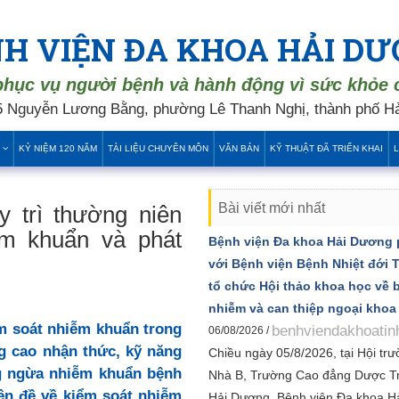
H VIỆN ĐA KHOA HẢI D
phục vụ người bệnh và hành động vì sức khỏe
 Nguyễn Lương Bằng, phường Lê Thanh Nghị, thành phố Hả
KỶ NIỆM 120 NĂM
TÀI LIỆU CHUYÊN MÔN
VĂN BẢN
KỸ THUẬT ĐÃ TRIỂN KHAI
L
Bài viết mới nhất
 trì thường niên
ễm khuẩn và phát
Bệnh viện Đa khoa Hải Dương 
với Bệnh viện Bệnh Nhiệt đới
tổ chức Hội thảo khoa học về 
nhiễm và can thiệp ngoại khoa
ểm soát nhiễm khuẩn trong
benhviendakhoatin
06/08/2026 /
 cao nhận thức, kỹ năng
Chiều ngày 05/8/2026, tại Hội trư
ng ngừa nhiễm khuẩn bệnh
Nhà B, Trường Cao đẳng Dược T
ên đề về kiểm soát nhiễm
Hải Dương, Bệnh viện Đa khoa H