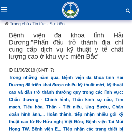
Toggle
navigation
Trang chủ
/ Tin tức - Sự kiện
Bệnh viện đa khoa tỉnh Hải
Dương:"Phấn đấu trở thành địa chỉ
cung cấp dịch vụ kỹ thuật y tế chất
lượng cao ở khu vực miền Bắc"
01/06/2018 (GMT+7)
Trong những năm qua, Bệnh viện đa khoa tỉnh Hải
Dương đã triển khai được nhiều kỹ thuật mới, kỹ thuật
cao và dần trở thành thường quy trong các lĩnh vực:
Chấn thương - Chỉnh hình, Thần kinh sọ não, Tim
mạch, Tiêu hóa, Thận - Tiết niệu, Ung Bướu, Chẩn
đoán hình ảnh,... Hoàn thành, tiếp nhận nhiều gói kỹ
thuật cao từ Bv Hữu nghị Việt Đức; Bệnh viện Tai Mũi
Họng TW, Bệnh viện E... Tiếp nhận các trang thiết bị