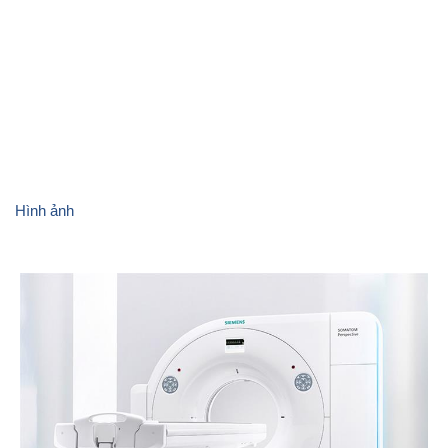
Trang thiết bị
Hình ảnh
Ảnh CBCNV