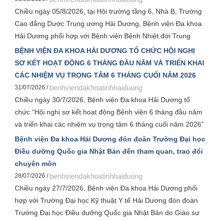
Chiều ngày 05/8/2026, tại Hội trường tầng 6, Nhà B, Trường
Cao đẳng Dược Trung ương Hải Dương, Bệnh viện Đa khoa
Hải Dương phối hợp với Bệnh viện Bệnh Nhiệt đới Trung
ương tổ chức Hội thảo khoa học chuyên đề “Bệnh truyền
BỆNH VIỆN ĐA KHOA HẢI DƯƠNG TỔ CHỨC HỘI NGHỊ
nhiễm và can thiệp ngoại khoa”. Đây là hoạt động chuyên
SƠ KẾT HOẠT ĐỘNG 6 THÁNG ĐẦU NĂM VÀ TRIỂN KHAI
môn có ý nghĩa thiết thực, hướng tới kỷ niệm 120 năm thành
CÁC NHIỆM VỤ TRỌNG TÂM 6 THÁNG CUỐI NĂM 2026
lập Bệnh viện Đa khoa Hải Dương và Hội nghị khoa học toàn
benhviendakhoatinhhaiduong
31/07/2026 /
quốc về bệnh truyền nhiễm và can thiệp năm 2026.
Chiều ngày 30/7/2026, Bệnh viện Đa khoa Hải Dương tổ
chức “Hội nghị sơ kết hoạt động Bệnh viện 6 tháng đầu năm
và triển khai các nhiệm vụ trọng tâm 6 tháng cuối năm 2026”
nhằm đánh giá toàn diện kết quả thực hiện nhiệm vụ trong 6
Bệnh viện Đa khoa Hải Dương đón đoàn Trường Đại học
tháng đầu năm, đồng thời xác định các giải pháp trọng tâm
Điều dưỡng Quốc gia Nhật Bản đến tham quan, trao đổi
để hoàn thành và phấn đấu hoàn thành vượt mức các chỉ
chuyên môn
tiêu kế hoạch năm 2026.
benhviendakhoatinhhaiduong
28/07/2026 /
Chiều ngày 27/7/2026, Bệnh viện Đa khoa Hải Dương phối
hợp với Trường Đại học Kỹ thuật Y tế Hải Dương đón đoàn
Trường Đại học Điều dưỡng Quốc gia Nhật Bản do Giáo sư