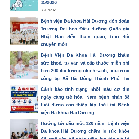
15/2026
30/07/2026
Bệnh viện Đa khoa Hải Dương đón đoàn
Trường Đại học Điều dưỡng Quốc gia
Nhật Bản đến tham quan, trao đổi
chuyên môn
28/07/2026
Bệnh Viện Đa Khoa Hải Dương khám
sức khoẻ, tư vấn và cấp thuốc miễn phí
hơn 200 đối tượng chính sách, người có
công tại Xã Hà Đông Thành Phố Hải
Phòng
Cảnh báo tình trạng nhồi máu cơ tim
27/07/2026
ngày càng trẻ hóa: Nam bệnh nhân 38
tuổi được can thiệp kịp thời tại Bệnh
viện Đa khoa Hải Dương
23/07/2026
Hướng tới dấu mốc 120 năm: Bệnh viện
Đa khoa Hải Dương chăm lo sức khỏe
đội ngũ cán bộ nhân viên, lan tỏa giá trị