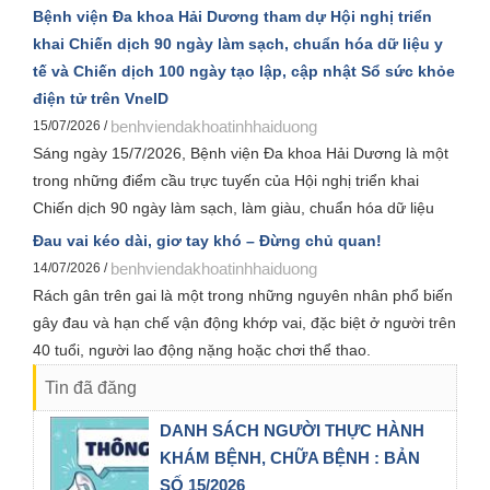
Kyoko Sudo làm Trưởng đoàn cùng các giảng viên, sinh viên
Bệnh viện Đa khoa Hải Dương tham dự Hội nghị triển
đến tham quan, trao đổi chuyên môn về công tác điều dưỡng
khai Chiến dịch 90 ngày làm sạch, chuẩn hóa dữ liệu y
và chăm sóc người bệnh.
tế và Chiến dịch 100 ngày tạo lập, cập nhật Sổ sức khỏe
điện tử trên VneID
benhviendakhoatinhhaiduong
15/07/2026 /
Sáng ngày 15/7/2026, Bệnh viện Đa khoa Hải Dương là một
trong những điểm cầu trực tuyến của Hội nghị triển khai
Chiến dịch 90 ngày làm sạch, làm giàu, chuẩn hóa dữ liệu
của 12 cơ sở dữ liệu chuyên ngành y tế và Chiến dịch 100
Đau vai kéo dài, giơ tay khó – Đừng chủ quan!
ngày tạo lập, cập nhật Sổ sức khỏe điện tử trên ứng dụng
benhviendakhoatinhhaiduong
14/07/2026 /
VNeID, do Bộ Y tế tổ chức và được Sở Y tế Hải Phòng triển
Rách gân trên gai là một trong những nguyên nhân phổ biến
khai đến các đơn vị trong toàn ngành. Hội nghị được kết nối
gây đau và hạn chế vận động khớp vai, đặc biệt ở người trên
trực tuyến từ Bộ Y tế tới các địa phương trên cả nước.
40 tuổi, người lao động nặng hoặc chơi thể thao.
Tin đã đăng
DANH SÁCH NGƯỜI THỰC HÀNH
KHÁM BỆNH, CHỮA BỆNH : BẢN
SỐ 15/2026