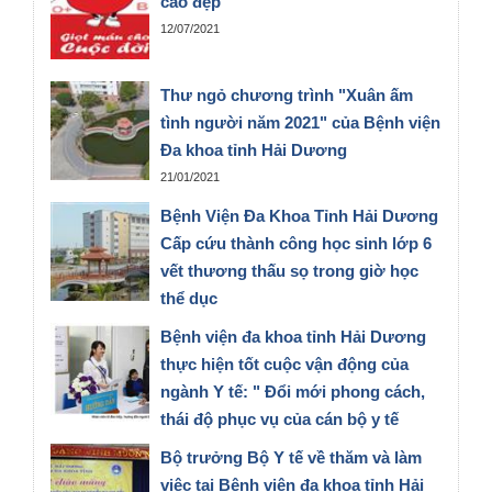
cao đẹp
12/07/2021
Thư ngỏ chương trình "Xuân ấm
tình người năm 2021" của Bệnh viện
Đa khoa tỉnh Hải Dương
21/01/2021
Bệnh Viện Đa Khoa Tỉnh Hải Dương
Cấp cứu thành công học sinh lớp 6
vết thương thấu sọ trong giờ học
thể dục
14/07/2019
Bệnh viện đa khoa tỉnh Hải Dương
thực hiện tốt cuộc vận động của
ngành Y tế: " Đổi mới phong cách,
thái độ phục vụ của cán bộ y tế
hướng tới sự hài lòng người bệnh"
Bộ trưởng Bộ Y tế về thăm và làm
27/08/2018
việc tại Bệnh viện đa khoa tỉnh Hải