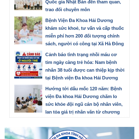
Quốc gia Nhật Bản đến tham quan,
trao đổi chuyên môn
28/07/2026
Bệnh Viện Đa Khoa Hải Dương
khám sức khoẻ, tư vấn và cấp thuốc
miễn phí hơn 200 đối tượng chính
sách, người có công tại Xã Hà Đông
Thành Phố Hải Phòng
Cảnh báo tình trạng nhồi máu cơ
27/07/2026
tim ngày càng trẻ hóa: Nam bệnh
nhân 38 tuổi được can thiệp kịp thời
tại Bệnh viện Đa khoa Hải Dương
23/07/2026
Hướng tới dấu mốc 120 năm: Bệnh
viện Đa khoa Hải Dương chăm lo
sức khỏe đội ngũ cán bộ nhân viên,
lan tỏa giá trị nhân văn từ chương
trình tầm soát ung thư vú
21/07/2026