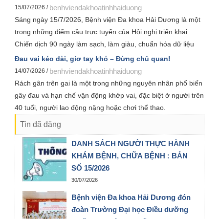
benhviendakhoatinhhaiduong
15/07/2026 /
Sáng ngày 15/7/2026, Bệnh viện Đa khoa Hải Dương là một
trong những điểm cầu trực tuyến của Hội nghị triển khai
Chiến dịch 90 ngày làm sạch, làm giàu, chuẩn hóa dữ liệu
của 12 cơ sở dữ liệu chuyên ngành y tế và Chiến dịch 100
Đau vai kéo dài, giơ tay khó – Đừng chủ quan!
ngày tạo lập, cập nhật Sổ sức khỏe điện tử trên ứng dụng
benhviendakhoatinhhaiduong
14/07/2026 /
VNeID, do Bộ Y tế tổ chức và được Sở Y tế Hải Phòng triển
Rách gân trên gai là một trong những nguyên nhân phổ biến
khai đến các đơn vị trong toàn ngành. Hội nghị được kết nối
gây đau và hạn chế vận động khớp vai, đặc biệt ở người trên
trực tuyến từ Bộ Y tế tới các địa phương trên cả nước.
40 tuổi, người lao động nặng hoặc chơi thể thao.
Tin đã đăng
DANH SÁCH NGƯỜI THỰC HÀNH
KHÁM BỆNH, CHỮA BỆNH : BẢN
SỐ 15/2026
30/07/2026
Bệnh viện Đa khoa Hải Dương đón
đoàn Trường Đại học Điều dưỡng