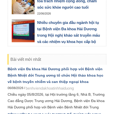
tỏa trách nhiệm cộng đồng, chăm
sóc sức khỏe người cao tuổi
22/06/2026
Nhiều chuyên gia đầu ngành hội tụ
tại Bệnh viện Đa khoa Hải Dương
trong Hội nghị khảo sát truyền máu
và các nhiệm vụ khoa học cấp bộ
03/06/2026
Bài viết mới nhất
Bệnh viện Đa khoa Hải Dương phối hợp với Bệnh viện
Bệnh Nhiệt đới Trung ương tổ chức Hội thảo khoa học
về bệnh truyền nhiễm và can thiệp ngoại khoa
benhviendakhoatinhhaiduong
06/08/2026 /
Chiều ngày 05/8/2026, tại Hội trường tầng 6, Nhà B, Trường
Cao đẳng Dược Trung ương Hải Dương, Bệnh viện Đa khoa
Hải Dương phối hợp với Bệnh viện Bệnh Nhiệt đới Trung
ương tổ chức Hội thảo khoa học chuyên đề “Bệnh truyền