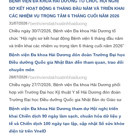
BỆNH VIỆN ĐA KHOA HẢI DƯƠNG TỔ CHỨC HỘI NGHỊ
nhiễm và can thiệp ngoại khoa”. Đây là hoạt động chuyên
SƠ KẾT HOẠT ĐỘNG 6 THÁNG ĐẦU NĂM VÀ TRIỂN KHAI
môn có ý nghĩa thiết thực, hướng tới kỷ niệm 120 năm thành
CÁC NHIỆM VỤ TRỌNG TÂM 6 THÁNG CUỐI NĂM 2026
lập Bệnh viện Đa khoa Hải Dương và Hội nghị khoa học toàn
benhviendakhoatinhhaiduong
31/07/2026 /
quốc về bệnh truyền nhiễm và can thiệp năm 2026.
Chiều ngày 30/7/2026, Bệnh viện Đa khoa Hải Dương tổ
chức “Hội nghị sơ kết hoạt động Bệnh viện 6 tháng đầu năm
và triển khai các nhiệm vụ trọng tâm 6 tháng cuối năm 2026”
nhằm đánh giá toàn diện kết quả thực hiện nhiệm vụ trong 6
Bệnh viện Đa khoa Hải Dương đón đoàn Trường Đại học
tháng đầu năm, đồng thời xác định các giải pháp trọng tâm
Điều dưỡng Quốc gia Nhật Bản đến tham quan, trao đổi
để hoàn thành và phấn đấu hoàn thành vượt mức các chỉ
chuyên môn
tiêu kế hoạch năm 2026.
benhviendakhoatinhhaiduong
28/07/2026 /
Chiều ngày 27/7/2026, Bệnh viện Đa khoa Hải Dương phối
hợp với Trường Đại học Kỹ thuật Y tế Hải Dương đón đoàn
Trường Đại học Điều dưỡng Quốc gia Nhật Bản do Giáo sư
Kyoko Sudo làm Trưởng đoàn cùng các giảng viên, sinh viên
Bệnh viện Đa khoa Hải Dương tham dự Hội nghị triển
đến tham quan, trao đổi chuyên môn về công tác điều dưỡng
khai Chiến dịch 90 ngày làm sạch, chuẩn hóa dữ liệu y
và chăm sóc người bệnh.
tế và Chiến dịch 100 ngày tạo lập, cập nhật Sổ sức khỏe
điện tử trên VneID