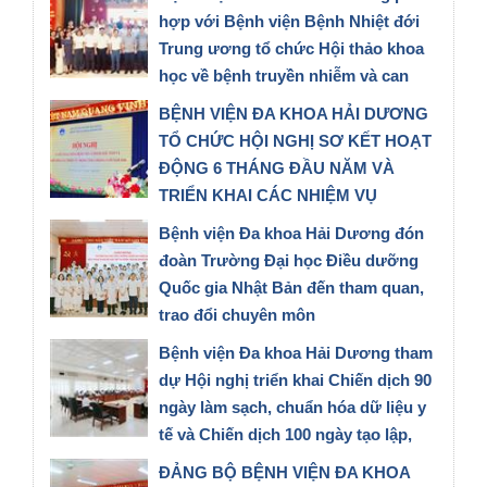
hợp với Bệnh viện Bệnh Nhiệt đới
Trung ương tổ chức Hội thảo khoa
học về bệnh truyền nhiễm và can
thiệp ngoại khoa
BỆNH VIỆN ĐA KHOA HẢI DƯƠNG
06/08/2026
TỔ CHỨC HỘI NGHỊ SƠ KẾT HOẠT
ĐỘNG 6 THÁNG ĐẦU NĂM VÀ
TRIỂN KHAI CÁC NHIỆM VỤ
TRỌNG TÂM 6 THÁNG CUỐI NĂM
Bệnh viện Đa khoa Hải Dương đón
2026
đoàn Trường Đại học Điều dưỡng
31/07/2026
Quốc gia Nhật Bản đến tham quan,
trao đổi chuyên môn
28/07/2026
Bệnh viện Đa khoa Hải Dương tham
dự Hội nghị triển khai Chiến dịch 90
ngày làm sạch, chuẩn hóa dữ liệu y
tế và Chiến dịch 100 ngày tạo lập,
cập nhật Sổ sức khỏe điện tử trên
ĐẢNG BỘ BỆNH VIỆN ĐA KHOA