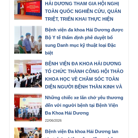
VneID
HẢI DƯƠNG THAM GIA HỘI NGHỊ
15/07/2026
TOÀN QUỐC NGHIÊN CỨU, QUÁN
TRIỆT, TRIỂN KHAI THỰC HIỆN
NGHỊ QUYẾT SỐ 10-NQ/TW CỦA
Bệnh viện đa khoa Hải Dương được
BỘ CHÍNH TRỊ
Bộ Y tế thẩm định phê duyệt bổ
30/06/2026
sung Danh mục kỹ thuật loại Đặc
biệt
27/06/2026
BỆNH VIỆN ĐA KHOA HẢI DƯƠNG
TỔ CHỨC THÀNH CÔNG HỘI THẢO
KHOA HỌC VỀ CHĂM SÓC TOÀN
DIỆN NGƯỜI BỆNH THẦN KINH VÀ
TIM MẠCH
Những chiếc xe lăn chở yêu thương
25/06/2026
đến với người bệnh tại Bệnh Viện
Đa Khoa Hải Dương
22/06/2026
Bệnh viện Đa khoa Hải Dương lan