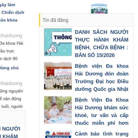
g các giảng
ngày làm
ao đổi chuyên
à Chiến dịch
chăm sóc
Tin đã đăng
sức khỏe
DANH SÁCH NGƯỜI
hhaiduong
THỰC HÀNH KHÁM
Đa khoa Hải
BỆNH, CHỮA BỆNH :
ầu trực
BẢN SỐ 15/2026
ến dịch 90
30/07/2026
Bệnh viện Đa khoa
óa dữ liệu
 Đừng chủ
Hải Dương đón đoàn
h y tế và
Trường Đại học Điều
 nhật Sổ sức
hhaiduong
dưỡng Quốc gia Nhật
, do Bộ Y tế
những nguyên
Bản đến tham quan,
g triển khai
ế vận động
Bệnh Viện Đa Khoa
trao đổi chuyên môn
 Hội nghị
 tuổi, người
Hải Dương khám sức
 tới các địa
28/07/2026
.
khoẻ, tư vấn và cấp
thuốc miễn phí hơn
H NGƯỜI
200 đối tượng chính
Cảnh báo tình trạng
H KHÁM