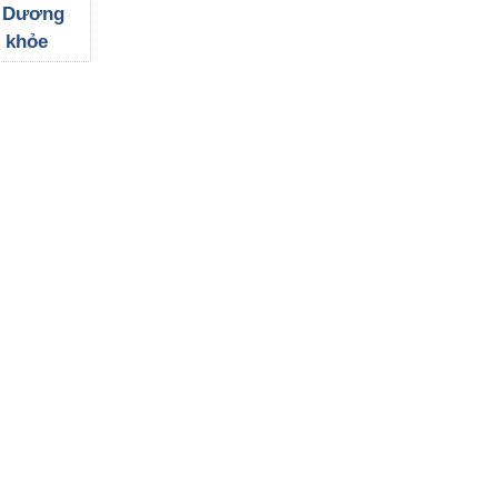
a Hải
i Dương
 khỏe
 bộ nhân
 giá trị
ừ chương
át ung