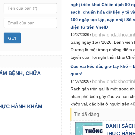
Kyoko Sudo làm Trưởng đoàn cùn
nghị triển khai Chiến dịch 90 
viên, sinh viên đến tham quan, tr
sạch, chuẩn hóa dữ liệu y tế v
môn về công tác điều dưỡng và 
100 ngày tạo lập, cập nhật Sổ 
người bệnh.
điện tử trên VneID
benhviendakhoatin
15/07/2026 /
Sáng ngày 15/7/2026, Bệnh viện 
Dương là một trong những điểm c
tuyến của Hội nghị triển khai Chi
ngày làm sạch, làm giàu, chuẩn h
Đau vai kéo dài, giơ tay khó –
của 12 cơ sở dữ liệu chuyên ngàn
ÁM BỆNH, CHỮA
quan!
Chiến dịch 100 ngày tạo lập, cập
benhviendakhoatin
14/07/2026 /
khỏe điện tử trên ứng dụng VNeID
Rách gân trên gai là một trong 
tổ chức và được Sở Y tế Hải Phòn
nhân phổ biến gây đau và hạn ch
đến các đơn vị trong toàn ngành.
khớp vai, đặc biệt ở người trên 40
HỰC HÀNH KHÁM
được kết nối trực tuyến từ Bộ Y tế
lao động nặng hoặc chơi thể thao
Tin đã đăng
phương trên cả nước.
DANH SÁC
THỰC HÀN