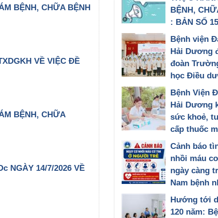
ÁM BỆNH, CHỮA BỆNH
BỆNH, CHỮ
: BẢN SỐ 15
30/07/2026
Bệnh viện Đ
Hải Dương 
TXDGKH VỀ VIỆC ĐỀ
đoàn Trườn
học Điều d
Quốc gia Nh
Bệnh Viện 
đến tham qu
Hải Dương 
đổi chuyên
ÁM BỆNH, CHỮA
sức khoẻ, t
28/07/2026
cấp thuốc m
hơn 200 đối
Cảnh báo tì
chính sách,
nhồi máu cơ
có công tại
c NGÀY 14/7/2026 VỀ
ngày càng t
Đông Thành
Nam bệnh n
Phòng
tuổi được c
Hướng tới 
27/07/2026
kịp thời tại
120 năm: Bệ