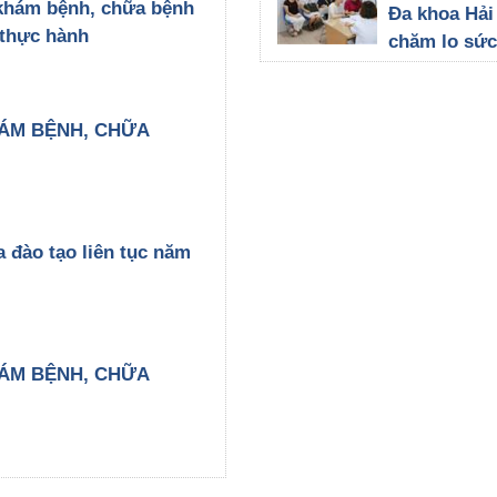
viện Đa kho
khám bệnh, chữa bệnh
Đa khoa Hả
Dương
 thực hành
chăm lo sức
23/07/2026
đội ngũ cán
viên, lan tỏa
nhân văn t
ÁM BỆNH, CHỮA
trình tầm so
thư vú
21/07/2026
a đào tạo liên tục năm
ÁM BỆNH, CHỮA