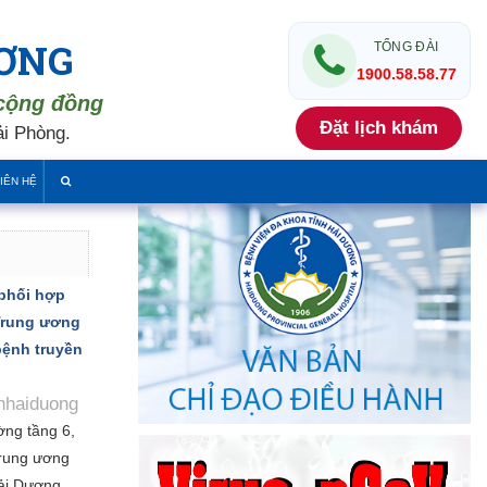
ƯƠNG
TỔNG ĐÀI
1900.58.58.77
 cộng đồng
Đặt lịch khám
i Phòng.
IÊN HỆ
phối hợp
 Trung ương
bệnh truyền
hhaiduong
ờng tầng 6,
rung ương
ải Dương