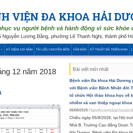
H VIỆN ĐA KHOA HẢI D
phục vụ người bệnh và hành động vì sức khỏe
 Nguyễn Lương Bằng, phường Lê Thanh Nghị, thành phố Hả
KỶ NIỆM 120 NĂM
TÀI LIỆU CHUYÊN MÔN
VĂN BẢN
KỸ THUẬT ĐÃ TRIỂN KHAI
L
Bài viết mới nhất
háng 12 năm 2018
Bệnh viện Đa khoa Hải Dương 
với Bệnh viện Bệnh Nhiệt đới
8
tổ chức Hội thảo khoa học về 
nhiễm và can thiệp ngoại khoa
benhviendakhoatin
06/08/2026 /
Chiều ngày 05/8/2026, tại Hội trư
Nhà B, Trường Cao đẳng Dược T
Hải Dương, Bệnh viện Đa khoa H