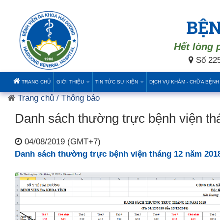
BỆN
Hết lòng 
Số 225
TRANG CHỦ
GIỚI THIỆU
TIN TỨC SỰ KIỆN
DỊCH VỤ KHÁM - CHỮA BỆNH
Trang chủ
/ Thông báo
Danh sách thường trực bệnh viện t
04/08/2019 (GMT+7)
Danh sách thường trực bệnh viện tháng 12 năm 201