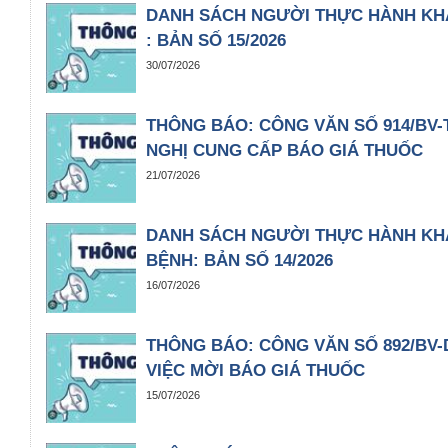
DANH SÁCH NGƯỜI THỰC HÀNH KH
: BẢN SỐ 15/2026
30/07/2026
THÔNG BÁO: CÔNG VĂN SỐ 914/BV-
NGHỊ CUNG CẤP BÁO GIÁ THUỐC
21/07/2026
DANH SÁCH NGƯỜI THỰC HÀNH KH
BỆNH: BẢN SỐ 14/2026
16/07/2026
THÔNG BÁO: CÔNG VĂN SỐ 892/BV-D
VIỆC MỜI BÁO GIÁ THUỐC
15/07/2026