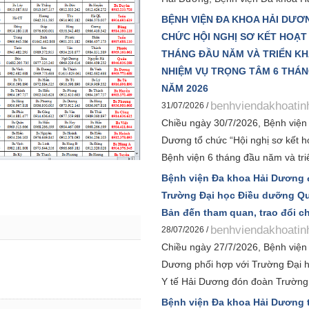
phối hợp với Bệnh viện Bệnh Nhiệ
BỆNH VIỆN ĐA KHOA HẢI DƯƠ
ương tổ chức Hội thảo khoa học 
CHỨC HỘI NGHỊ SƠ KẾT HOẠT
“Bệnh truyền nhiễm và can thiệp 
THÁNG ĐẦU NĂM VÀ TRIỂN KH
Đây là hoạt động chuyên môn có ý
NHIỆM VỤ TRỌNG TÂM 6 THÁN
thực, hướng tới kỷ niệm 120 năm 
NĂM 2026
Bệnh viện Đa khoa Hải Dương và 
benhviendakhoatin
31/07/2026 /
khoa học toàn quốc về bệnh truy
Chiều ngày 30/7/2026, Bệnh viện
can thiệp năm 2026.
Dương tổ chức “Hội nghị sơ kết h
Bệnh viện 6 tháng đầu năm và tri
nhiệm vụ trọng tâm 6 tháng cuối
Bệnh viện Đa khoa Hải Dương
nhằm đánh giá toàn diện kết quả 
Trường Đại học Điều dưỡng Qu
nhiệm vụ trong 6 tháng đầu năm,
Bản đến tham quan, trao đổi 
xác định các giải pháp trọng tâm
benhviendakhoatin
28/07/2026 /
thành và phấn đấu hoàn thành v
Chiều ngày 27/7/2026, Bệnh viện
chỉ tiêu kế hoạch năm 2026.
Dương phối hợp với Trường Đại h
Y tế Hải Dương đón đoàn Trường
Điều dưỡng Quốc gia Nhật Bản d
Bệnh viện Đa khoa Hải Dương 