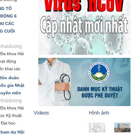
t đới Trung
NG TỔ
chuyên đề
 ĐỘNG 6
ngoại khoa”.
AI CÁC
 nghĩa thiết
G CUỐI
thành lập
Hội nghị
hhaiduong
ền nhiễm và
 Đa khoa Hải
oạt động
ển khai các
 năm 2026”
 đón đoàn
thực hiện
ốc gia Nhật
 đồng thời
chuyên môn
 để hoàn
hhaiduong
ượt mức các
 Đa khoa Hải
Videos
Hình ảnh
ọc Kỹ thuật
Ảnh CBCNV
Trang thiết bị
 Đại học
o Giáo sư
Tập thể
CBCNV
tham dự Hội