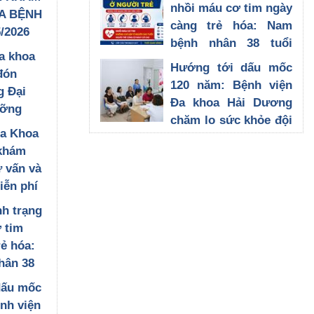
sách, người có công
nhồi máu cơ tim ngày
A BỆNH
tại Xã Hà Đông Thành
càng trẻ hóa: Nam
/2026
Phố Hải Phòng
bệnh nhân 38 tuổi
27/07/2026
a khoa
được can thiệp kịp
Hướng tới dấu mốc
đón
thời tại Bệnh viện Đa
120 năm: Bệnh viện
g Đại
khoa Hải Dương
Đa khoa Hải Dương
ưỡng
23/07/2026
chăm lo sức khỏe đội
ật Bản
Đa Khoa
ngũ cán bộ nhân
an, trao
khám
viên, lan tỏa giá trị
 môn
ư vấn và
nhân văn từ chương
iễn phí
trình tầm soát ung
 tượng
thư vú
nh trạng
 người
21/07/2026
 tim
 Xã Hà
rẻ hóa:
 Phố Hải
hân 38
an thiệp
dấu mốc
 Bệnh
nh viện