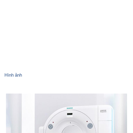
Trang thiết bị
Hình ảnh
Ảnh CBCNV