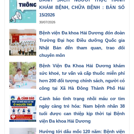
KHÁM BỆNH, CHỮA BỆNH : BẢN SỐ
15/2026
30/07/2026
Bệnh viện Đa khoa Hải Dương đón đoàn
Trường Đại học Điều dưỡng Quốc gia
Nhật Bản đến tham quan, trao đổi
chuyên môn
28/07/2026
Bệnh Viện Đa Khoa Hải Dương khám
sức khoẻ, tư vấn và cấp thuốc miễn phí
hơn 200 đối tượng chính sách, người có
công tại Xã Hà Đông Thành Phố Hải
Phòng
Cảnh báo tình trạng nhồi máu cơ tim
27/07/2026
ngày càng trẻ hóa: Nam bệnh nhân 38
tuổi được can thiệp kịp thời tại Bệnh
viện Đa khoa Hải Dương
23/07/2026
Hướng tới dấu mốc 120 năm: Bệnh viện