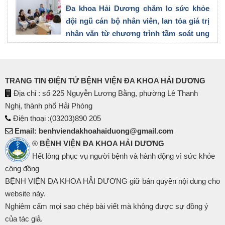
Đa khoa Hải Dương chăm lo sức khỏe
đội ngũ cán bộ nhân viên, lan tỏa giá trị
nhân văn từ chương trình tầm soát ung
thư vú
21/07/2026
TRANG TIN ĐIỆN TỬ BỆNH VIỆN ĐA KHOA HẢI DƯƠNG
Địa chỉ : số 225 Nguyễn Lương Bằng, phường Lê Thanh
Nghị, thành phố Hải Phòng
Điện thoại :(03203)890 205
Email: benhviendakhoahaiduong@gmail.com
®
BỆNH VIỆN ĐA KHOA HẢI DƯƠNG
Hết lòng phục vụ người bệnh và hành động vì sức khỏe
cộng đồng
BỆNH VIỆN ĐA KHOA HẢI DƯƠNG giữ bản quyền nội dung cho
website này.
Nghiêm cấm mọi sao chép bài viết mà không được sự đồng ý
của tác giả.